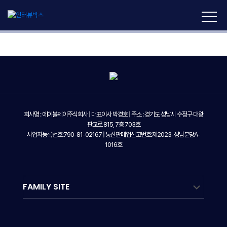
회사명 : 에이블제이주식회사 | 대표이사 박경호 | 주소 : 경기도 성남시 수정구 대왕
판교로 815, 7층 703호
사업자등록번호:790-81-02167 | 통신판매업신고번호:제2023-성남분당A-
1016호